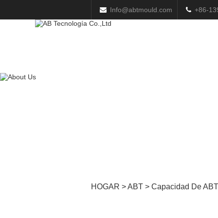
Info@abtmould.com
+86-13
HOGAR
>
ABT
>
Capacidad De AB