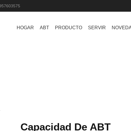
957603575
HOGAR
ABT
PRODUCTO
SERVIR
NOVED
T
Capacidad De ABT