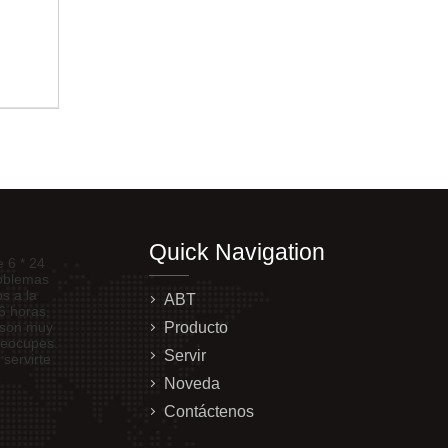
Quick Navigation
e 6 * 24
roblemas
s a la
ABT
6 horas.
d son muy
Producto
reocupes.
Servir
 servirte
Noveda
Contáctenos