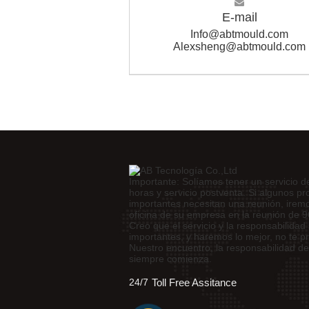
E-mail
Info@abtmould.com
Alexsheng@abtmould.com
Importante: Solíamos tener un servicio d
horas y servicio postventa. Si algunos p
importantes necesitan una reunión, iremo
oficina de su empresa en la reunión de 9
Creo que el servicio y la responsabilida
importantes, y haremos lo mejor, no te p
Nuestro encuentro, la responsabilidad de
siempre comienza.
24/7
Toll Free Assitance